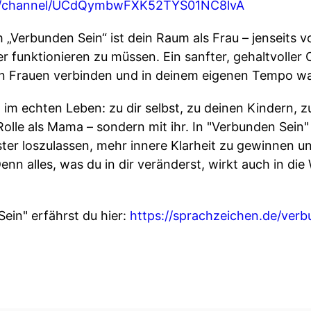
om/channel/UCdQymbwFXK52TYS01NC8lvA
„Verbunden Sein“ ist dein Raum als Frau – jenseits v
 funktionieren zu müssen. Ein sanfter, gehaltvoller 
en Frauen verbinden und in deinem eigenen Tempo w
 im echten Leben: zu dir selbst, zu deinen Kindern,
olle als Mama – sondern mit ihr. In "Verbunden Sein" 
r loszulassen, mehr innere Klarheit zu gewinnen und 
n alles, was du in dir veränderst, wirkt auch in die W
ein" erfährst du hier:
https://sprachzeichen.de/verb