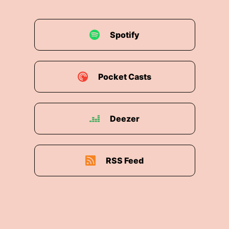
kommen!
00:02:36: Dich zu entfalten, dich zu sehen und
Spotify
zu
00:02:39: entdecken.".
Pocket Casts
00:02:40: In dieser Episode fürchte ich jetzt
einmal ganz grob zum Thema Konflikt – was ein
Konflekt ist, was ein innerer Konflkt ist, wo eben
Deezer
der Wandel in der Sichtweise notwendig wird?
00:02:53: Und dann lade ich dich natürlich ein
bisschen zu prüfen Was denn passiert, wenn du
RSS Feed
heute mit einer neuen Blickweise ins Leben
gehst und dich vielleicht zukünftig auf jeden
neuen Konflikt, auf jede neue Herausforderung
freust?
00:03:09: Ich würde vorschlagen wir starten