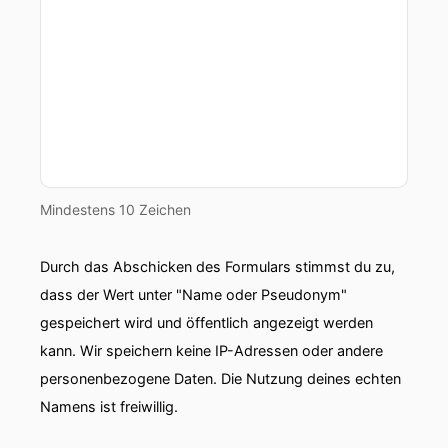
00:01:05: So schön dass Du hier bist weil
loslassen und gemeinsam wachsen In diesem
Raum zum innehalten ehrlich werden mit Dir
selbst Und Dich daran zu erinnern das
Veränderung nicht im Außen beginnt sondern
bei Dir und Deiner inneren Haltung.
00:01:22: Ich bin Manuela Mama von zwei
Mindestens 10 Zeichen
wunderbaren Töchtern und begleite Frauen wie
dich dabei Konflikte nicht länger zu vermeiden,
Durch das Abschicken des Formulars stimmst du zu,
sondern sie als Chance und als Wendepunkt zu
nutzen.
dass der Wert unter "Name oder Pseudonym"
gespeichert wird und öffentlich angezeigt werden
00:01:32: Für mehr Bewusstsein, Verbindung,
kann. Wir speichern keine IP-Adressen oder andere
inneren Frieden und Freiheit.
personenbezogene Daten. Die Nutzung deines echten
00:01:38: Machst dir gemütlich?
Namens ist freiwillig.